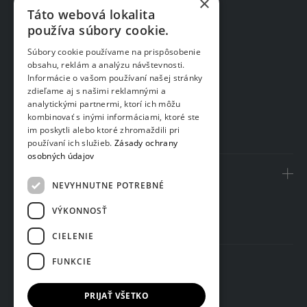
×
Chirurgia
Táto webová lokalita
používa súbory cookie.
Novinky/Limitované ponuky
Estetická medicína
Súbory cookie používame na prispôsobenie
obsahu, reklám a analýzu návštevnosti.
Laserová epilácia
Informácie o vašom používaní našej stránky
Laserová medicína
zdieľame aj s našimi reklamnými a
analytickými partnermi, ktorí ich môžu
Preventívna medicína
kombinovať s inými informáciami, ktoré ste
im poskytli alebo ktoré zhromaždili pri
Regulácia hmotnosti
používaní ich služieb.
Zásady ochrany
osobných údajov
Informácie
NEVYHNUTNE POTREBNÉ
Ochrana osobných údajov
VÝKONNOSŤ
Cookies
CIELENIE
FUNKCIE
PRIJAŤ VŠETKO