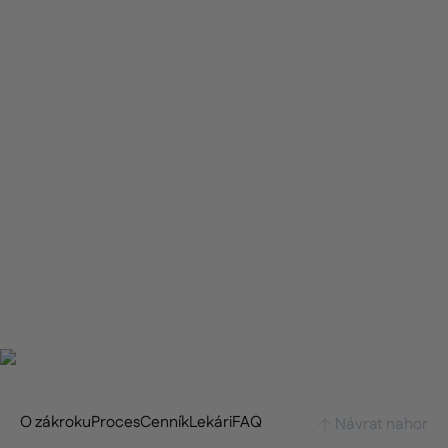
Estetický kvíz
Zákrok od
120
€
O zákroku
Proces
Cenník
Lekári
FAQ
Návrat nahor