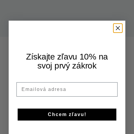
Sledujte nás
Sledujte nás
Získajte zľavu 10% na
320+ Spokojných zákazníkov
CHIRURGICKÉ ODSTRÁNENIE
svoj prvý zákrok
PODKOŽNÝCH ÚTVAROV
Objednať sa
Email
Objednať sa
Chcem zľavu!