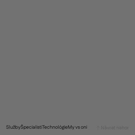
Estetický kvíz
Služby
Špecialisti
Technológie
My vs oni
Návrat nahor