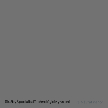
Estetický kvíz
Služby
Špecialisti
Technológie
My vs oni
Návrat nahor