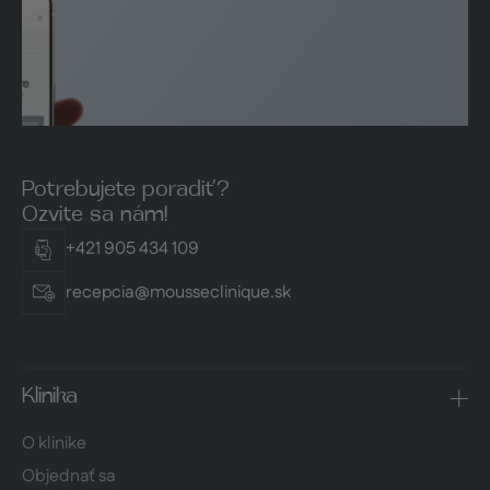
Potrebujete poradiť?
Ozvite sa nám!
+421 905 434 109
recepcia@mousseclinique.sk
Klinika
O klinike
Objednať sa