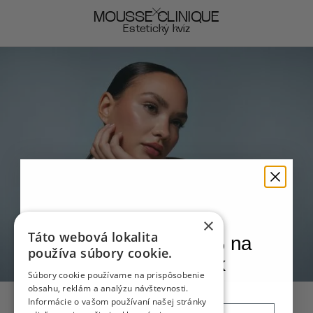
MOUSSE CLINIQUE
Estetický kvíz
×
Táto webová lokalita
Získajte zľavu 10% na
používa súbory cookie.
svoj prvý zákrok
Súbory cookie používame na prispôsobenie
obsahu, reklám a analýzu návštevnosti.
Informácie o vašom používaní našej stránky
Email