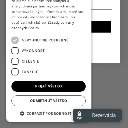
zdieľame aj s našimi reklamnými a
analytickými partnermi, ktorí ich môžu
kombinovať s inými informáciami, ktoré ste
im poskytli alebo ktoré zhromaždili pri
používaní ich služieb.
Zásady ochrany
Chcem zľavu!
osobných údajov
Spustiť kvíz
NEVYHNUTNE POTREBNÉ
Spustiť kvíz
VÝKONNOSŤ
CIELENIE
FUNKCIE
PRIJAŤ VŠETKO
ODMIETNUŤ VŠETKO
ZOBRAZIŤ PODROBNOSTI